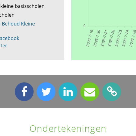
kleine basisscholen
scholen
e Behoud Kleine
Facebook
tter
Ondertekeningen