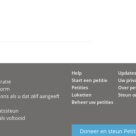
Help
Update
Start een petitie
Uw priv
ratie
Petities
Over pet
svorm
Loketten
Steun o
ons als u dat zélf aangeeft
Beheer uw petities
atssteun
ls voltooid
Doneer en steun Petit