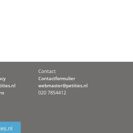
Contact
s
acy
Contactformulier
ities.nl
webmaster@petities.nl
020 7854412
ns
ies.nl